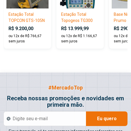
Estação Total
Estação Total
Base Niv
TOPCON GTS-105N
Topogeos TG300
Prumo
R$ 9.200,00
R$ 13.999,99
R$ 290,
ou 12x de R$ 766,67
ou 12x de R$ 1.166,67
ou 12x de 
sem juros
sem juros
sem juros
#MercadoTop
Receba nossas promoções e novidades em
primeira mão.
Eu quero