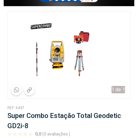
1 de 1
REF: 6447
Super Combo Estação Total Geodetic
GD2i-8
0,0
(0 avaliações )