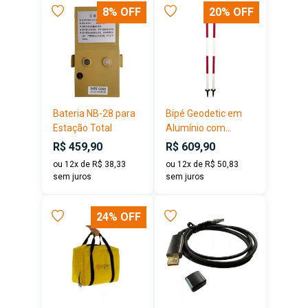
8% OFF
20% OFF
Bateria NB-28 para
Bipé Geodetic em
Estação Total
Alumínio com...
R$ 459,90
R$ 609,90
ou 12x de R$ 38,33
ou 12x de R$ 50,83
sem juros
sem juros
24% OFF