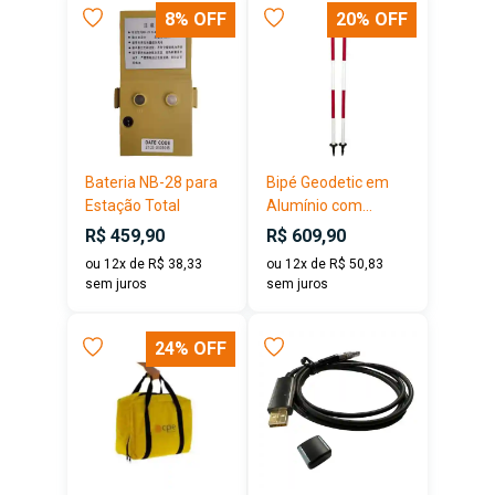
8% OFF
20% OFF
Bateria NB-28 para
Bipé Geodetic em
Estação Total
Alumínio com...
R$ 459,90
R$ 609,90
ou 12x de R$ 38,33
ou 12x de R$ 50,83
sem juros
sem juros
24% OFF