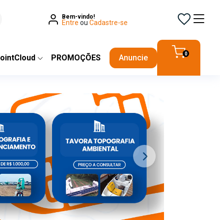
Bem-vindo!
Entre
ou
Cadastre-se
0
ointCloud
PROMOÇÕES
Anuncie
Next