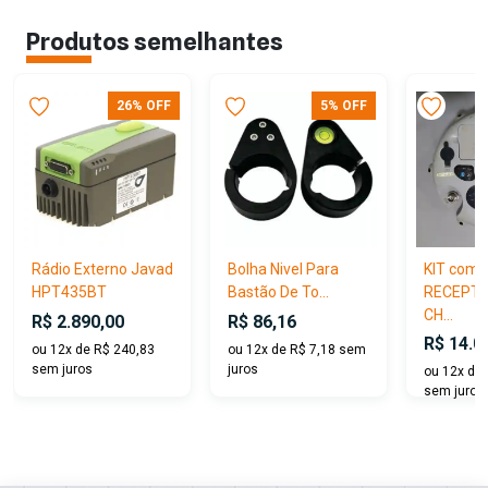
Produtos semelhantes
26% OFF
5% OFF
Rádio Externo Javad
Bolha Nivel Para
KIT com 
HPT435BT
Bastão De To...
RECEPT
CH...
R$ 2.890,00
R$ 86,16
R$ 14.0
ou 12x de R$ 240,83
ou 12x de R$ 7,18 sem
sem juros
juros
ou 12x de 
sem juros