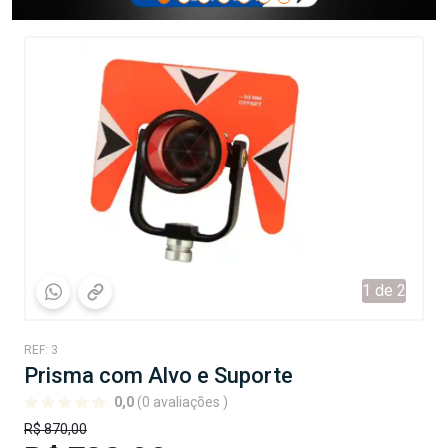
1 de 2
REF: 3
Prisma com Alvo e Suporte
0,0
(0 avaliações )
R$ 870,00