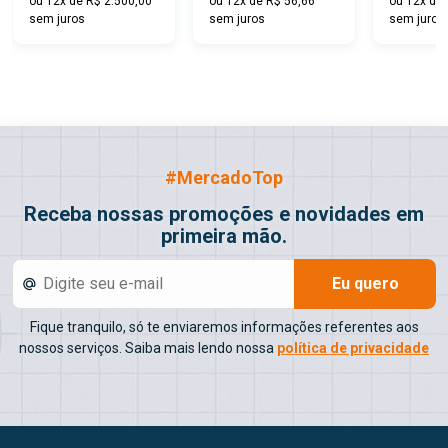
ou 12x de R$ 2.500,00
ou 12x de R$ 56,66
ou 12x de 
sem juros
sem juros
sem juros
#MercadoTop
Receba nossas promoções e novidades em
primeira mão.
Eu quero
Fique tranquilo, só te enviaremos informações referentes aos
nossos serviços. Saiba mais lendo nossa
política de privacidade