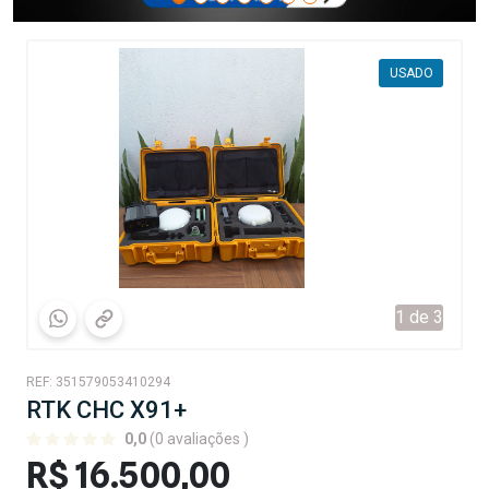
USADO
1 de 3
REF: 351579053410294
RTK CHC X91+
0,0
(0 avaliações )
R$ 16.500,00