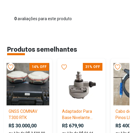
0
avaliações para este produto
Produtos semelhantes
14% OFF
31% OFF
GNSS COMNAV
Adaptador Para
Cabo de 
T300 RTK
Base Nivelante...
Pinos LEM
R$ 30.000,00
R$ 679,90
R$ 400,