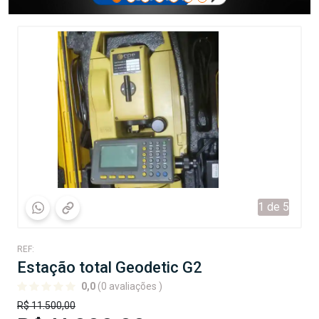
1 de 5
REF:
Estação total Geodetic G2
0,0
(0 avaliações )
R$ 11.500,00