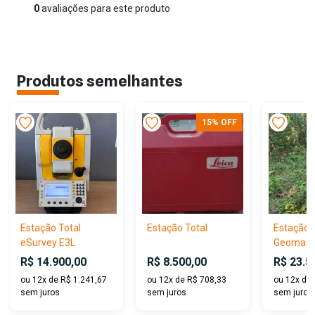
0
avaliações para este produto
Produtos semelhantes
15% OFF
Estação Total
Estação Total
Estação 
eSurvey E3L
Geomax Z
R$ 14.900,00
R$ 8.500,00
R$ 23.5
ou 12x de R$ 1.241,67
ou 12x de R$ 708,33
ou 12x de 
sem juros
sem juros
sem juros