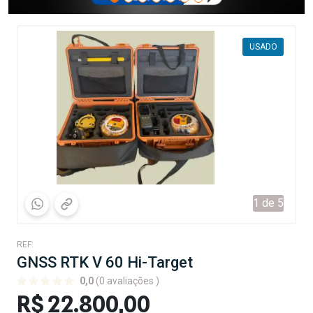
USADO
1 de 5
REF:
GNSS RTK V 60 Hi-Target
0,0
(0 avaliações )
R$ 22.800,00