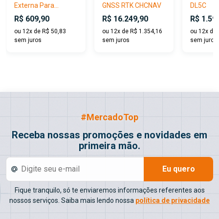
Externa Para...
GNSS RTK CHCNAV
DL5C
R$ 609,90
R$ 16.249,90
R$ 1.59
ou 12x de R$ 50,83
ou 12x de R$ 1.354,16
ou 12x de
sem juros
sem juros
sem juros
#MercadoTop
Receba nossas promoções e novidades em
primeira mão.
Eu quero
Fique tranquilo, só te enviaremos informações referentes aos
nossos serviços. Saiba mais lendo nossa
política de privacidade