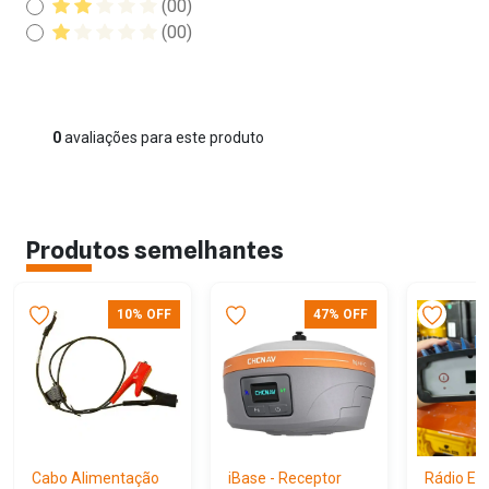
(00)
(00)
0
avaliações para este produto
Produtos semelhantes
10% OFF
47% OFF
Cabo Alimentação
iBase - Receptor
Rádio Ex