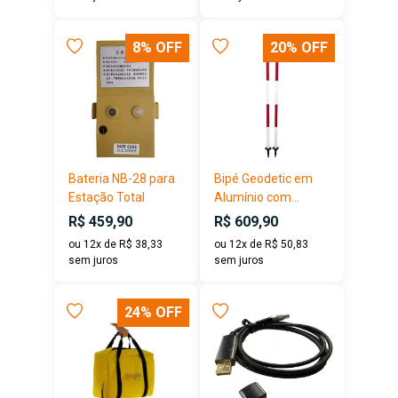
8% OFF
20% OFF
Bateria NB-28 para
Bipé Geodetic em
Estação Total
Alumínio com...
R$ 459,90
R$ 609,90
ou 12x de R$ 38,33
ou 12x de R$ 50,83
sem juros
sem juros
24% OFF