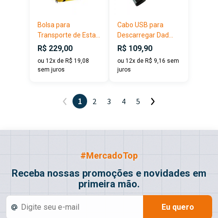
Bolsa para
Cabo USB para
Transporte de Esta...
Descarregar Dad...
R$ 229,00
R$ 109,90
ou 12x de R$ 19,08
ou 12x de R$ 9,16 sem
sem juros
juros
1
2
3
4
5
#MercadoTop
Receba nossas promoções e novidades em
primeira mão.
Eu quero