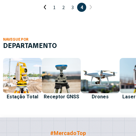
1
2
3
4
NAVEGUE POR
DEPARTAMENTO
Estação Total
Receptor GNSS
Drones
Laser
#MercadoTop