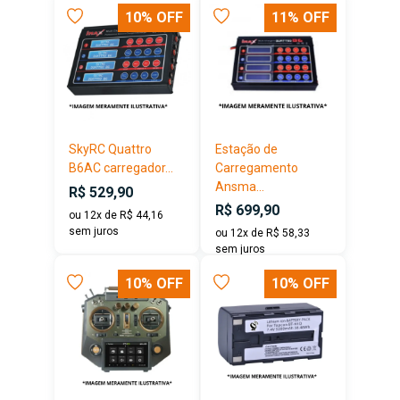
10% OFF
11% OFF
SkyRC Quattro
Estação de
B6AC carregador...
Carregamento
Ansma...
R$ 529,90
R$ 699,90
ou 12x de R$ 44,16
sem juros
ou 12x de R$ 58,33
sem juros
10% OFF
10% OFF