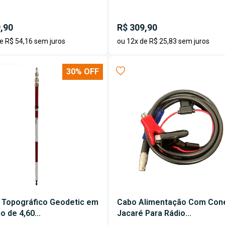
,90
R$ 309,90
e R$ 54,16 sem juros
ou 12x de R$ 25,83 sem juros
30% OFF
 Topográfico Geodetic em
Cabo Alimentação Com Con
o de 4,60...
Jacaré Para Rádio...