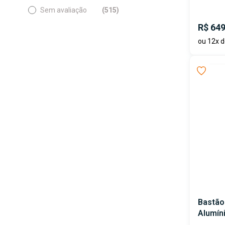
Sem avaliação
(515)
R$ 649
ou 12x d
Bastão
Alumíni