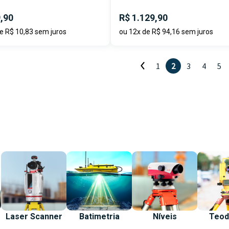
,90
R$ 1.129,90
e R$ 10,83 sem juros
ou 12x de R$ 94,16 sem juros
1
2
3
4
5
Laser Scanner
Batimetria
Níveis
Teod