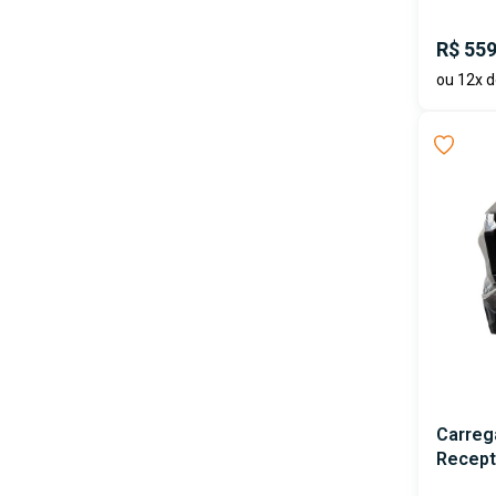
R$ 559
ou 12x d
Carreg
Recept