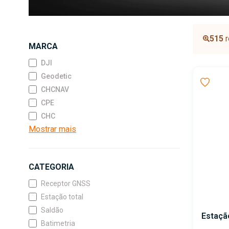
515
r
MARCA
DJI
Geodetic
CHCNAV
CPE
CHC
Mostrar mais
CATEGORIA
Receptor GNSS
Estação total
Saldão
Estaçã
Batimetria