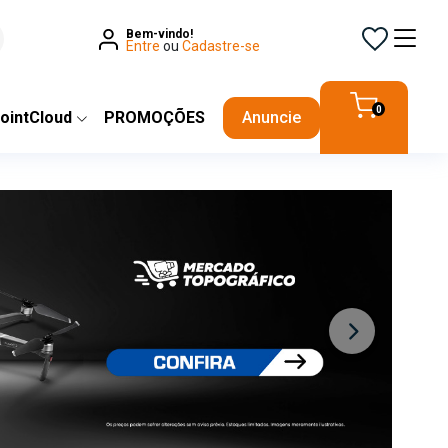
Bem-vindo!
Entre
ou
Cadastre-se
0
ointCloud
PROMOÇÕES
Anuncie
Next