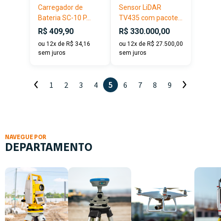
Carregador de
Sensor LiDAR
Bateria SC-10 P...
TV435 com pacote...
R$ 409,90
R$ 330.000,00
ou 12x de R$ 34,16
ou 12x de R$ 27.500,00
sem juros
sem juros
1
2
3
4
5
6
7
8
9
NAVEGUE POR
DEPARTAMENTO