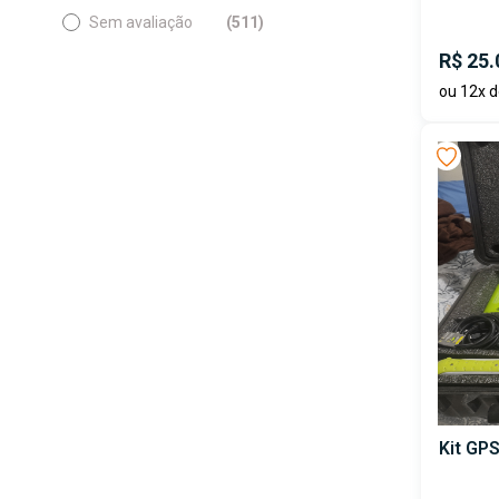
Sem avaliação
(511)
R$ 25.
ou 12x d
Kit GP