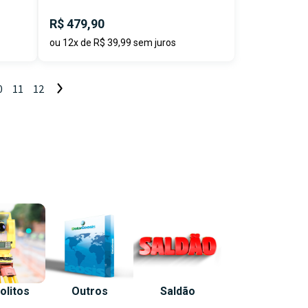
R$ 479,90
ou 12x de R$ 39,99 sem juros
0
11
12
olitos
Outros
Saldão