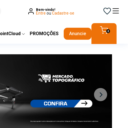
Bem-vindo!
Entre
ou
Cadastre-se
0
ointCloud
PROMOÇÕES
Anuncie
Next