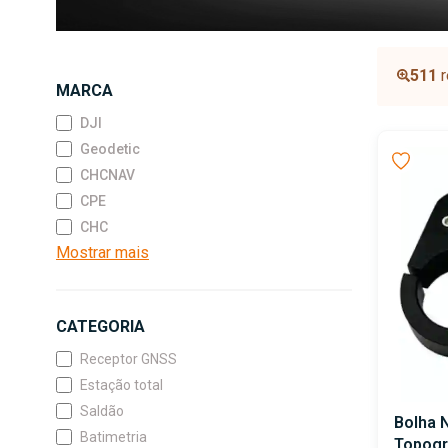
511
r
MARCA
DJI
Geodetic
CHCNAV
CPE
CHC
Mostrar mais
CATEGORIA
Receptor GNSS
Estação total
Saldão
Bolha 
Batimetria
Topogr