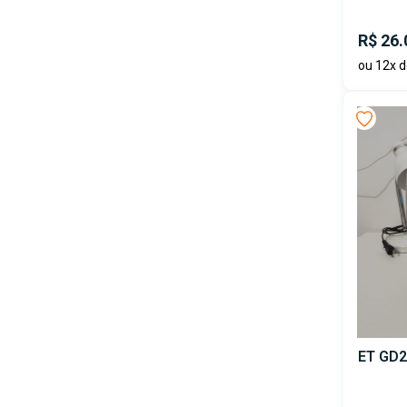
R$ 26.
ou 12x d
ET GD2