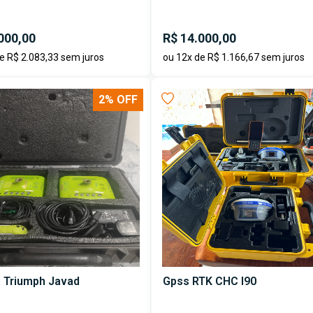
000,00
R$ 14.000,00
e R$ 2.083,33 sem juros
ou 12x de R$ 1.166,67 sem juros
2% OFF
S Triumph Javad
Gpss RTK CHC I90