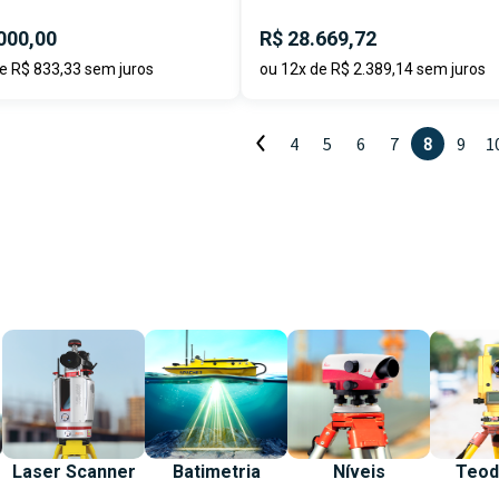
000,00
R$ 28.669,72
e R$ 833,33 sem juros
ou 12x de R$ 2.389,14 sem juros
4
5
6
7
8
9
1
Laser Scanner
Batimetria
Níveis
Teod