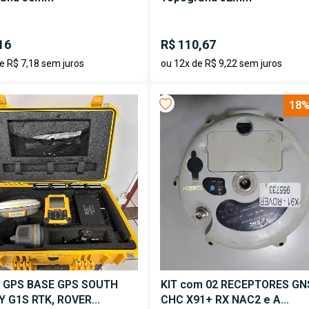
16
R$ 110,67
e R$ 7,18 sem juros
ou 12x de R$ 9,22 sem juros
18%
 GPS BASE GPS SOUTH
KIT com 02 RECEPTORES GN
 G1S RTK, ROVER...
CHC X91+ RX NAC2 e A...