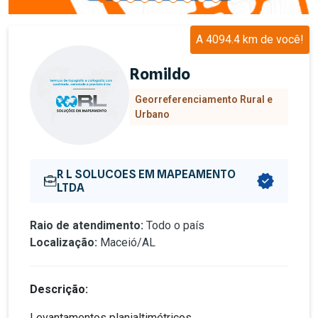
A 4094.4 km de você!
Romildo
Georreferenciamento Rural e
Urbano
R L SOLUCOES EM MAPEAMENTO
LTDA
Raio de atendimento:
Todo o país
Localização:
Maceió/AL
Descrição:
Levantamentos planialtimétricos.